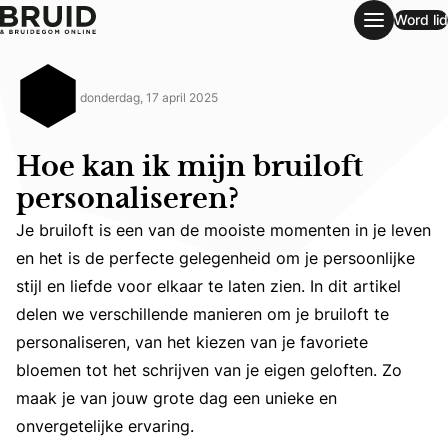
Word lid
Hoe kan ik mijn bruiloft personaliseren?
donderdag, 17 april 2025
Hoe kan ik mijn bruiloft
personaliseren?
Je bruiloft is een van de mooiste momenten in je leven
en het is de perfecte gelegenheid om je persoonlijke
stijl en liefde voor elkaar te laten zien. In dit artikel
Je bruiloft is een van de mooiste momenten in je leven en 
delen we verschillende manieren om je bruiloft te
personaliseren, van het kiezen van je favoriete
bloemen tot het schrijven van je eigen geloften. Zo
maak je van jouw grote dag een unieke en
onvergetelijke ervaring.