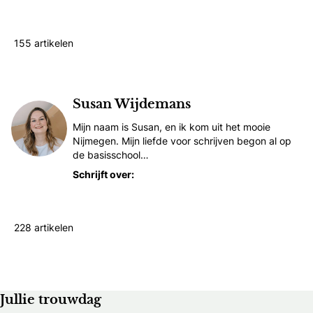
Trouwlocaties
Trouwpak
Huwelijksreizen
155 artikelen
Jitske Kattenberg
Susan Wijdemans
Mijn naam is Susan, en ik kom uit het mooie
Nijmegen. Mijn liefde voor schrijven begon al op
de basisschool…
Schrijft over:
Trouwjurken
Designer trouwjurken
Bruiloftplanning
228 artikelen
Susan Wijdemans
Jullie trouwdag