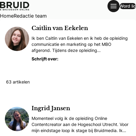
Word lid
Redactie team
Home
Redactie team
Caitlin van Eekelen
Ik ben Caitlin van Eekelen en ik heb de opleiding
communicatie en marketing op het MBO
afgerond. Tijdens deze opleiding…
Schrijft over:
Bruidstaart
Trouwjurk
Trouwpak
63 artikelen
Caitlin van Eekelen
Ingrid Jansen
Momenteel volg ik de opleiding Online
Contentcreator aan de Hogeschool Utrecht. Voor
mijn eindstage loop ik stage bij Bruidmedia. Ik…