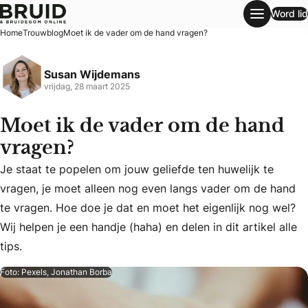
Word lid
Moet ik de vader om de hand vragen?
Home
Trouwblog
Moet ik de vader om de hand vragen?
Susan Wijdemans
vrijdag, 28 maart 2025
Moet ik de vader om de hand
vragen?
Je staat te popelen om jouw geliefde ten huwelijk te
vragen, je moet alleen nog even langs vader om de hand
Je staat te popelen om jouw geliefde ten huwelijk te vragen
te vragen. Hoe doe je dat en moet het eigenlijk nog wel?
Wij helpen je een handje (haha) en delen in dit artikel alle
tips.
Foto: Pexels, Jonathan Borba