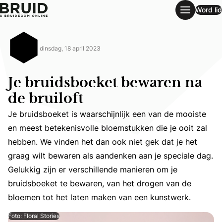
Word lid
Je bruidsboeket bewaren na de bruiloft
dinsdag, 18 april 2023
Je bruidsboeket bewaren na
de bruiloft
Je bruidsboeket is waarschijnlijk een van de mooiste
en meest betekenisvolle bloemstukken die je ooit zal
hebben. We vinden het dan ook niet gek dat je het
Je bruidsboeket is waarschijnlijk een van de mooiste en
graag wilt bewaren als aandenken aan je speciale dag.
Gelukkig zijn er verschillende manieren om je
bruidsboeket te bewaren, van het drogen van de
bloemen tot het laten maken van een kunstwerk.
Foto: Floral Stories