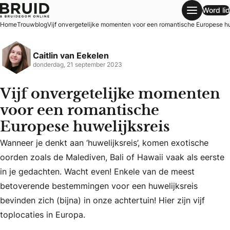
Word lid
Vijf onvergetelijke momenten voor een romantische Europe
Home
Trouwblog
Vijf onvergetelijke momenten voor een romantische Europese hu
Caitlin van Eekelen
donderdag, 21 september 2023
Vijf onvergetelijke momenten
voor een romantische
Europese huwelijksreis
Wanneer je denkt aan ‘huwelijksreis’, komen exotische
oorden zoals de Malediven, Bali of Hawaii vaak als eerste
Wanneer je denkt aan ‘huwelijksreis’, komen exotische oord
in je gedachten. Wacht even! Enkele van de meest
betoverende bestemmingen voor een huwelijksreis
bevinden zich (bijna) in onze achtertuin! Hier zijn vijf
toplocaties in Europa.