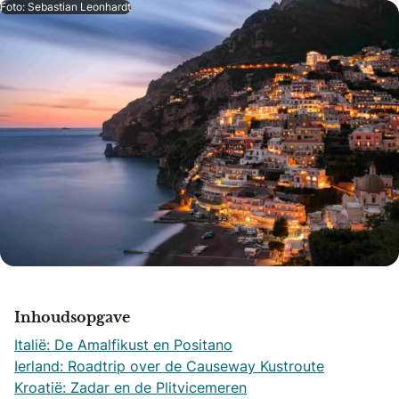
Foto: Sebastian Leonhardt
Inhoudsopgave
Italië: De Amalfikust en Positano
Ierland: Roadtrip over de Causeway Kustroute
Kroatië: Zadar en de Plitvicemeren