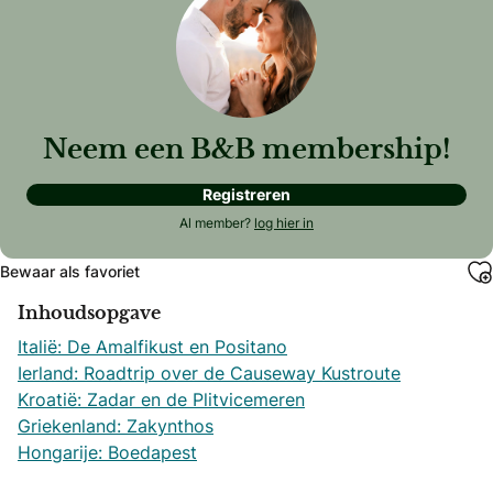
Neem een B&B membership!
Registreren
Al member?
log hier in
Bewaar als favoriet
Inhoudsopgave
Italië: De Amalfikust en Positano
Ierland: Roadtrip over de Causeway Kustroute
Kroatië: Zadar en de Plitvicemeren
Griekenland: Zakynthos
Hongarije: Boedapest