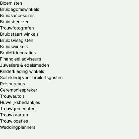
Bloemisten
Bruidegomswinkels
Bruidsaccesoires
Bruidsbeurzen
Trouwfotografen
Bruidstaart winkels
Bruidsvisagisten
Bruidswinkels
Bruiloftdecoraties
Financieel adviseurs
Juweliers & edelsmeden
Kinderkleding winkels
Suitekledij voor bruiloftsgasten
Reisbureaus
Ceremoniespreker
Trouwauto's
Huwelijksbedankjes
Trouwgemeenten
Trouwkaarten
Trouwlocaties
Weddingplanners