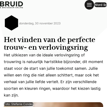
Word lid
Het vinden van de perfecte trouw- en verlovingsring
donderdag, 30 november 2023
Het vinden van de perfecte
trouw- en verlovingsring
Het uitkiezen van de ideale verlovingsring of
trouwring is natuurlijk hartstikke bijzonder, dit moment
staat voor de start van jullie toekomst samen. Jullie
Het uitkiezen van de ideale verlovingsring of trouwring is 
willen een ring die niet alleen schittert, maar ook het
verhaal van jullie liefde vertelt. Er zijn verschillende
soorten en kleuren ringen, waardoor het kiezen lastig
kan zijn.
Foto: Stefanie Condes