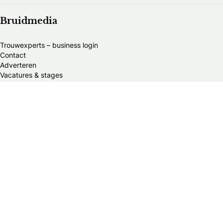
Bruidmedia
Trouwexperts – business login
Contact
Adverteren
Vacatures & stages
Privacybeleid
Algemene Voorwaarden
Publicatieprincipes
Redactie team
New Column
New Column
Alle trouwexperts van België