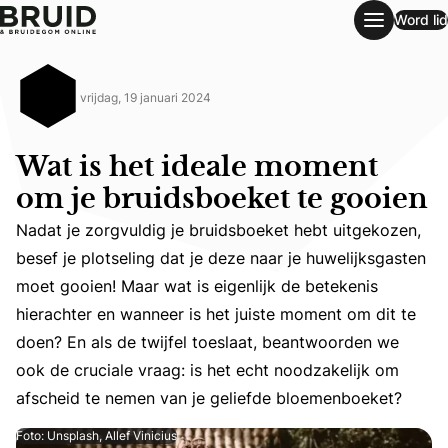
Word lid
Wat is het ideale moment om je bruidsboeket te gooien
vrijdag, 19 januari 2024
Wat is het ideale moment
om je bruidsboeket te gooien
Nadat je zorgvuldig je bruidsboeket hebt uitgekozen,
besef je plotseling dat je deze naar je huwelijksgasten
moet gooien! Maar wat is eigenlijk de betekenis
Nadat je zorgvuldig je bruidsboeket hebt uitgekozen, bes
hierachter en wanneer is het juiste moment om dit te
doen? En als de twijfel toeslaat, beantwoorden we
ook de cruciale vraag: is het echt noodzakelijk om
afscheid te nemen van je geliefde bloemenboeket?
Foto: Unsplash, Allef Vinicius