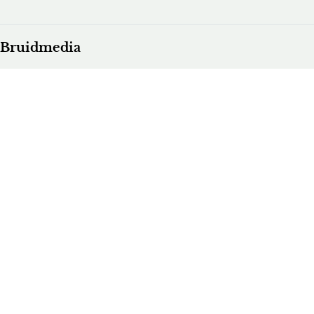
Bruidmedia
Trouwexperts – business login
Contact
Adverteren
Vacatures & stages
Privacybeleid
Algemene Voorwaarden
Publicatieprincipes
Redactie team
New Column
New Column
Alle trouwexperts van België