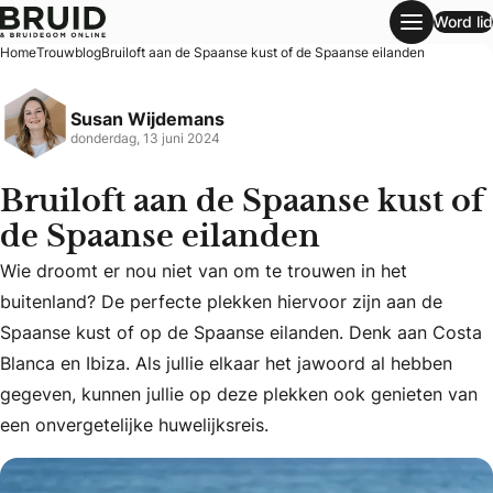
Word lid
Bruiloft aan de Spaanse kust of de Spaanse eilanden
Home
Trouwblog
Bruiloft aan de Spaanse kust of de Spaanse eilanden
Susan Wijdemans
donderdag, 13 juni 2024
Bruiloft aan de Spaanse kust of
de Spaanse eilanden
Wie droomt er nou niet van om te trouwen in het
buitenland? De perfecte plekken hiervoor zijn aan de
Wie droomt er nou niet van om te trouwen in het buitenland
Spaanse kust of op de Spaanse eilanden. Denk aan Costa
Blanca en Ibiza. Als jullie elkaar het jawoord al hebben
gegeven, kunnen jullie op deze plekken ook genieten van
een onvergetelijke huwelijksreis.