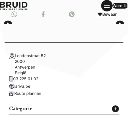
Word lid
Wedding single
Deel via Whatsapp
Bewaar
Deel op Facebook
Bewaar op Pinterest
Londenstraat 52
2000
Antwerpen
België
03 225 01 02
lariva.be
Route plannen
Categorie