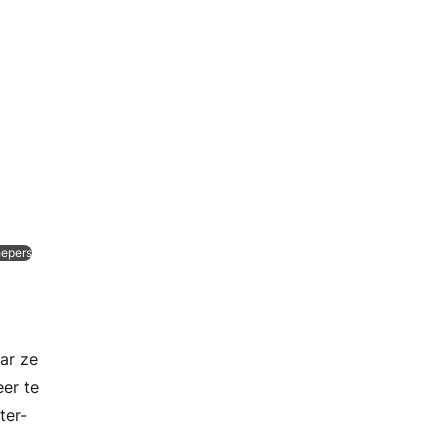
hepers
ar ze
er te
ter-