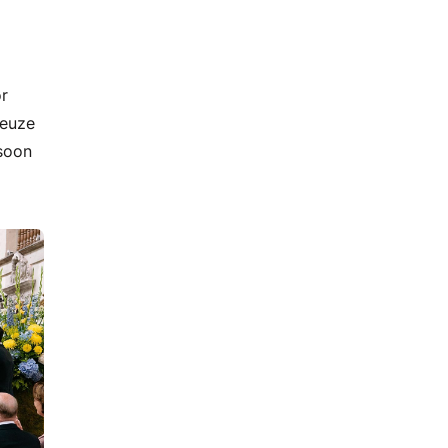
or
keuze
rsoon