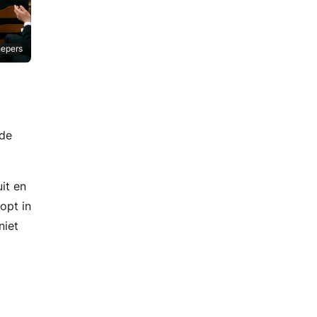
hepers
 de
it en
opt in
niet