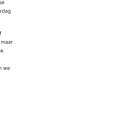
se
erdag
f
m maar
ok
en we