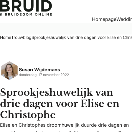
Sprookjeshuwelijk van drie dagen voor Elise en Christophe
Homepage
Weddin
Home
Trouwblog
Sprookjeshuwelijk van drie dagen voor Elise en Chri
Susan Wijdemans
donderdag, 17 november 2022
Sprookjeshuwelijk van
drie dagen voor Elise en
Christophe
Elise en Christophes droomhuwelijk duurde drie dagen en wa
Elise en Christophes droomhuwelijk duurde drie dagen en