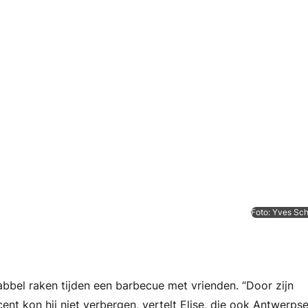
Foto: Yves Sc
abbel raken tijden een barbecue met vrienden. “Door zijn
ent kon hij niet verbergen, vertelt Elise, die ook Antwerps