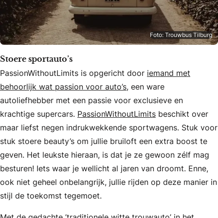
Foto: Trouwbus Tilburg
Stoere sportauto’s
PassionWithoutLimits is opgericht door
iemand met
behoorlijk wat passion voor auto’s
, een ware
autoliefhebber met een passie voor exclusieve en
krachtige supercars.
PassionWithoutLimits
beschikt over
maar liefst negen indrukwekkende sportwagens. Stuk voor
stuk stoere beauty’s om jullie bruiloft een extra boost te
geven. Het leukste hieraan, is dat je ze gewoon zélf mag
besturen! Iets waar je wellicht al jaren van droomt. Enne,
ook niet geheel onbelangrijk, jullie rijden op deze manier in
stijl de toekomst tegemoet.
Met de gedachte ’traditionele witte trouwauto’ in het