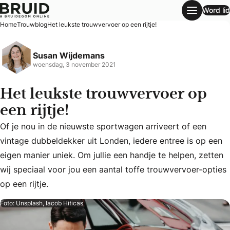
Word lid
Het leukste trouwvervoer op een rijtje!
Home
Trouwblog
Het leukste trouwvervoer op een rijtje!
Susan Wijdemans
woensdag, 3 november 2021
Het leukste trouwvervoer op
een rijtje!
Of je nou in de nieuwste sportwagen arriveert of een
vintage dubbeldekker uit Londen, iedere entree is op een
Of je nou in de nieuwste sportwagen arriveert of een vintag
eigen manier uniek. Om jullie een handje te helpen, zetten
wij speciaal voor jou een aantal toffe trouwvervoer-opties
op een rijtje.
Foto: Unsplash, Iacob Hiticas