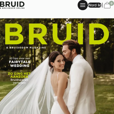
0
|
Word lid
6x Bruid & Bruidegom Magazine plus 4 gratis specials