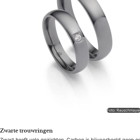
Foto: Rauschmaye
Zwarte trouwringen
Zwart heeft vele gezichten. Carbon is bijvoorbeeld geen 