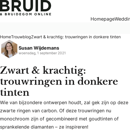
Zwart & krachtig: trouwringen in donkere tinten
Homepage
Weddin
Home
Trouwblog
Zwart & krachtig: trouwringen in donkere tinten
Susan Wijdemans
woensdag, 1 september 2021
Zwart & krachtig:
trouwringen in donkere
tinten
Wie van bijzondere ontwerpen houdt, zal gek zijn op deze
Wie van bijzondere ontwerpen houdt, zal gek zijn op deze
zwarte ringen van carbon. Of deze trouwringen nu
monochroom zijn of gecombineerd met goudtinten of
sprankelende diamanten – ze inspireren!