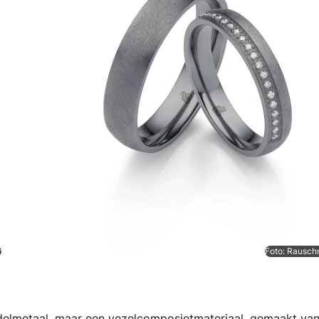
r
Foto: Rausc
edelmetaal, maar een vezelcomposietmateriaal, gemaakt va