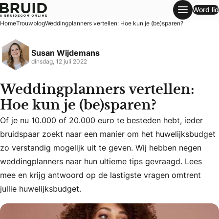
Word lid
Weddingplanners vertellen: Hoe kun je (be)sparen?
Home
Trouwblog
Weddingplanners vertellen: Hoe kun je (be)sparen?
Susan Wijdemans
dinsdag, 12 juli 2022
Weddingplanners vertellen:
Hoe kun je (be)sparen?
Of je nu 10.000 of 20.000 euro te besteden hebt, ieder
bruidspaar zoekt naar een manier om het huwelijksbudget
Of je nu 10.000 of 20.000 euro te besteden hebt, ieder br
zo verstandig mogelijk uit te geven. Wij hebben negen
weddingplanners naar hun ultieme tips gevraagd. Lees
mee en krijg antwoord op de lastigste vragen omtrent
jullie huwelijksbudget.