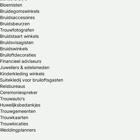
Bloemisten
Bruidegomswinkels
Bruidsaccesoires
Bruidsbeurzen
Trouwfotografen
Bruidstaart winkels
Bruidsvisagisten
Bruidswinkels
Bruiloftdecoraties
Financieel adviseurs
Juweliers & edelsmeden
Kinderkleding winkels
Suitekledij voor bruiloftsgasten
Reisbureaus
Ceremoniespreker
Trouwauto's
Huwelijksbedankjes
Trouwgemeenten
Trouwkaarten
Trouwlocaties
Weddingplanners