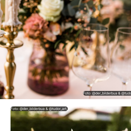
Foto: @der_bilderbua & @tudo
Foto: @der_bilderbua & @tudor_art_