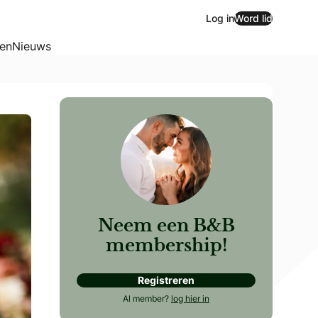
Log in
Word lid
zen
Nieuws
Neem een B&B
membership!
Registreren
Al member?
log hier in