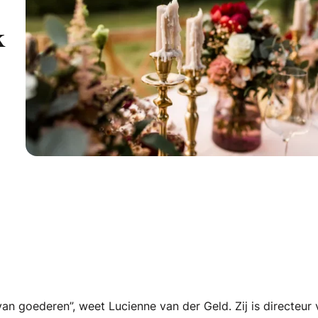
k
s is het niet zo romantisch om na te denken over wat er gebeu
n goederen”, weet Lucienne van der Geld. Zij is directeur 