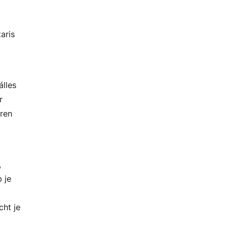
aris
álles
r
aren
,
 je
cht je