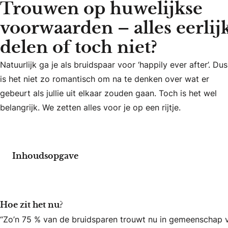
Trouwen op huwelijkse
voorwaarden – alles eerlij
delen of toch niet?
Natuurlijk ga je als bruidspaar voor ‘happily ever after’. Du
Natuurlijk ga je als bruidspaar voor ‘happily ever after’. Dus
is het niet zo romantisch om na te denken over wat er
gebeurt als jullie uit elkaar zouden gaan. Toch is het wel
belangrijk. We zetten alles voor je op een rijtje.
Inhoudsopgave
Hoe zit het nu?
“Zo’n 75 % van de bruidsparen trouwt nu in gemeenschap va