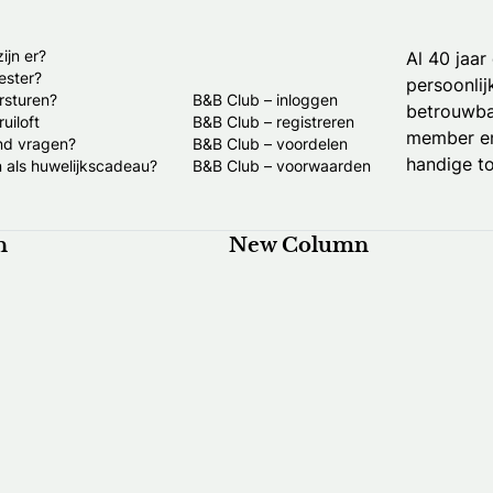
ijn er?
Al 40 jaar
ester?
persoonlij
rsturen?
B&B Club – inloggen
betrouwba
uiloft
B&B Club – registreren
member en
nd vragen?
B&B Club – voordelen
handige to
 als huwelijkscadeau?
B&B Club – voorwaarden
n
New Column