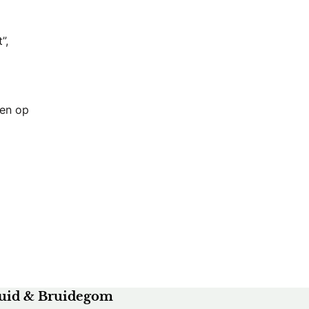
”,
den op
uid & Bruidegom