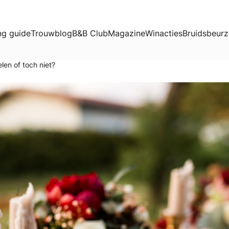
 toch niet?
g guide
Trouwblog
B&B Club
Magazine
Winacties
Bruidsbeur
len of toch niet?