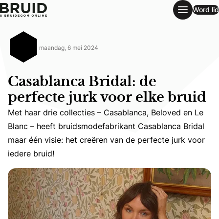
Word lid
Casablanca Bridal: de perfecte jurk voor elke bruid
maandag, 6 mei 2024
Casablanca Bridal: de
perfecte jurk voor elke bruid
Met haar drie collecties – Casablanca, Beloved en Le
Met haar drie collecties – Casablanca, Beloved en Le Bla
Blanc – heeft bruidsmodefabrikant Casablanca Bridal
maar één visie: het creëren van de perfecte jurk voor
iedere bruid!