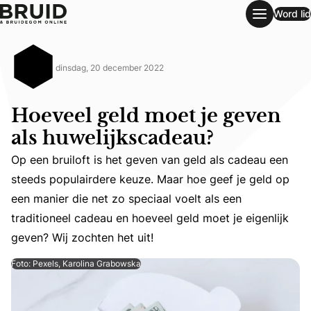
Word lid
Hoeveel geld moet je geven als huwelijkscadeau?
dinsdag, 20 december 2022
Hoeveel geld moet je geven
als huwelijkscadeau?
Op een bruiloft is het geven van geld als cadeau een
steeds populairdere keuze. Maar hoe geef je geld op
Op een bruiloft is het geven van geld als cadeau een ste
een manier die net zo speciaal voelt als een
traditioneel cadeau en hoeveel geld moet je eigenlijk
geven? Wij zochten het uit!
Foto: Pexels, Karolina Grabowska