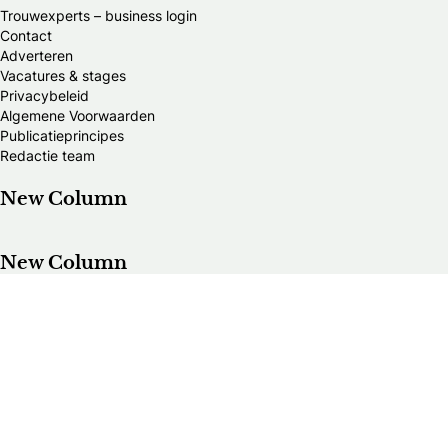
Trouwexperts – business login
Contact
Adverteren
Vacatures & stages
Privacybeleid
Algemene Voorwaarden
Publicatieprincipes
Redactie team
New Column
New Column
Alle trouwexperts van België
Bands & DJ's
Bloemisten
Bruidegomswinkels
Bruidsaccesoires