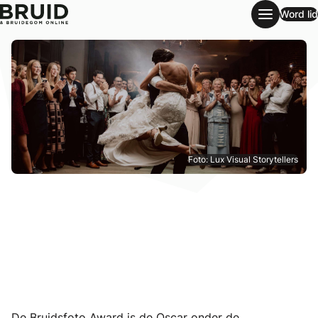
Word lid
De Bruidsfoto Award 2021 – dit zijn de winnaars!
Foto: Lux Visual Storytellers
De Bruidsfoto Award
is de Oscar onder de