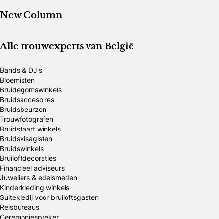
New Column
Alle trouwexperts van België
Bands & DJ's
Bloemisten
Bruidegomswinkels
Bruidsaccesoires
Bruidsbeurzen
Trouwfotografen
Bruidstaart winkels
Bruidsvisagisten
Bruidswinkels
Bruiloftdecoraties
Financieel adviseurs
Juweliers & edelsmeden
Kinderkleding winkels
Suitekledij voor bruiloftsgasten
Reisbureaus
Ceremoniespreker