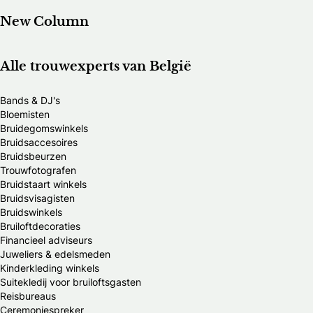
New Column
Alle trouwexperts van België
Bands & DJ's
Bloemisten
Bruidegomswinkels
Bruidsaccesoires
Bruidsbeurzen
Trouwfotografen
Bruidstaart winkels
Bruidsvisagisten
Bruidswinkels
Bruiloftdecoraties
Financieel adviseurs
Juweliers & edelsmeden
Kinderkleding winkels
Suitekledij voor bruiloftsgasten
Reisbureaus
Ceremoniespreker