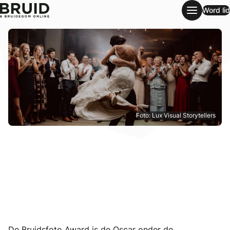
Word lid
De Bruidsfoto Award 2021 – dit zijn de winnaars!
Foto: Lux Visual Storytellers
De Bruidsfoto Award
is de Oscar onder de