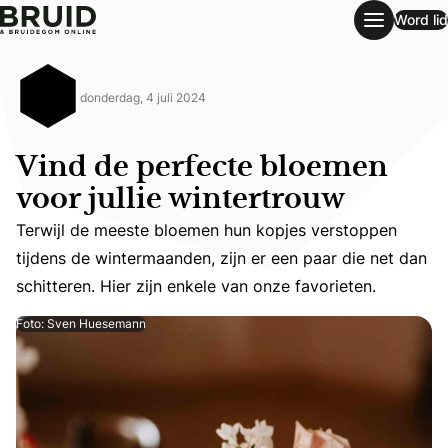
Word lid
Vind de perfecte bloemen voor jullie wintertrouw
donderdag, 4 juli 2024
Vind de perfecte bloemen
voor jullie wintertrouw
Terwijl de meeste bloemen hun kopjes verstoppen
Terwijl de meeste bloemen hun kopjes verstoppen tijdens 
tijdens de wintermaanden, zijn er een paar die net dan
schitteren. Hier zijn enkele van onze favorieten.
Foto: Sven Huesemann