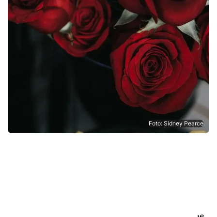
Foto: Sidney Pearce
Voeg
wat
groen
toe