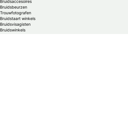
Bruidsaccesoires
Bruidsbeurzen
Trouwfotografen
Bruidstaart winkels
Bruidsvisagisten
Bruidswinkels
Bruiloftdecoraties
Financieel adviseurs
Juweliers & edelsmeden
Kinderkleding winkels
Suitekledij voor bruiloftsgasten
Reisbureaus
Ceremoniespreker
Trouwauto's
Huwelijksbedankjes
Trouwgemeenten
Trouwkaarten
Trouwlocaties
Weddingplanners