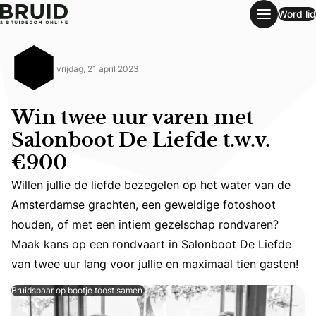
Word lid
Win twee uur varen met Salonboot De Liefde t.w.v. €900
vrijdag, 21 april 2023
Win twee uur varen met
Salonboot De Liefde t.w.v.
€900
Willen jullie de liefde bezegelen op het water van de
Willen jullie de liefde bezegelen op het water van de A
Amsterdamse grachten, een geweldige fotoshoot
houden, of met een intiem gezelschap rondvaren?
Maak kans op een rondvaart in Salonboot De Liefde
van twee uur lang voor jullie en maximaal tien gasten!
Bruidspaar op bootje toost samen.