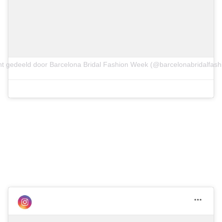
ht gedeeld door Barcelona Bridal Fashion Week (@barcelonabridalfas