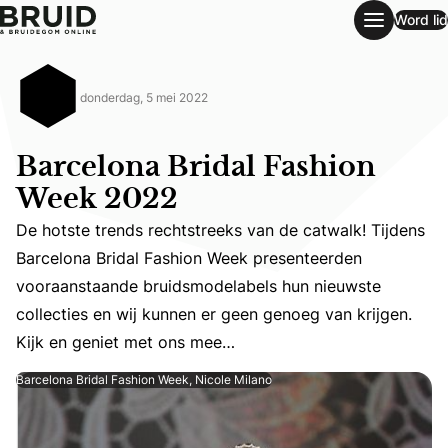
Word lid
Barcelona Bridal Fashion Week 2022
donderdag, 5 mei 2022
Barcelona Bridal Fashion
Week 2022
De hotste trends rechtstreeks van de catwalk! Tijdens
Barcelona Bridal Fashion Week presenteerden
De hotste trends rechtstreeks van de catwalk! Tijdens B
vooraanstaande bruidsmodelabels hun nieuwste
collecties en wij kunnen er geen genoeg van krijgen.
Kijk en geniet met ons mee…
Barcelona Bridal Fashion Week, Nicole Milano