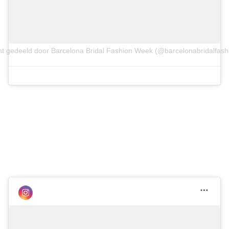
ht gedeeld door Barcelona Bridal Fashion Week (@barcelonabridalfas