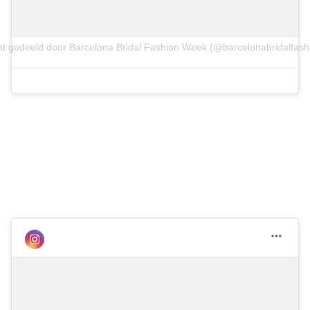
ht gedeeld door Barcelona Bridal Fashion Week (@barcelonabridalfas