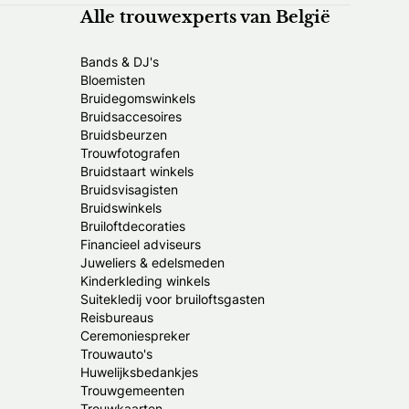
Alle trouwexperts van België
Bands & DJ's
Bloemisten
Bruidegomswinkels
Bruidsaccesoires
Bruidsbeurzen
Trouwfotografen
Bruidstaart winkels
Bruidsvisagisten
Bruidswinkels
Bruiloftdecoraties
Financieel adviseurs
Juweliers & edelsmeden
Kinderkleding winkels
Suitekledij voor bruiloftsgasten
Reisbureaus
Ceremoniespreker
Trouwauto's
Huwelijksbedankjes
Trouwgemeenten
Trouwkaarten