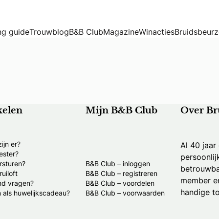
g guide
Trouwblog
B&B Club
Magazine
Winacties
Bruidsbeur
kelen
Mijn B&B Club
Over Br
ijn er?
Al 40 jaar
ester?
persoonlij
rsturen?
B&B Club – inloggen
betrouwba
uiloft
B&B Club – registreren
member en
nd vragen?
B&B Club – voordelen
handige to
 als huwelijkscadeau?
B&B Club – voorwaarden