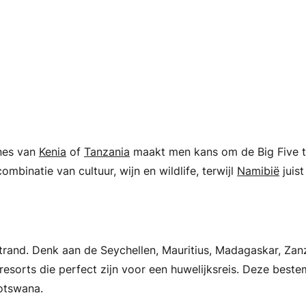
nnes van
Kenia
of
Tanzania
maakt men kans om de Big Five te
ombinatie van cultuur, wijn en wildlife, terwijl
Namibië
juist
 strand. Denk aan de Seychellen, Mauritius, Madagaskar, Za
 resorts die perfect zijn voor een huwelijksreis. Deze bes
Botswana.