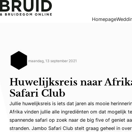
Huwelijksreis naar Afrika met Jambo Safari Club
Homepage
Weddin
maandag, 13 september 2021
Huwelijksreis naar Afri
Safari Club
Jullie huwelijksreis is iets dat jaren als mooie herinneri
Afrika vinden jullie alle ingrediënten om dat mogelijk 
Jullie huwelijksreis is iets dat jaren als mooie herinn
spannende safari op zoek naar de big five of geniet a
stranden. Jambo Safari Club stelt graag geheel in ove