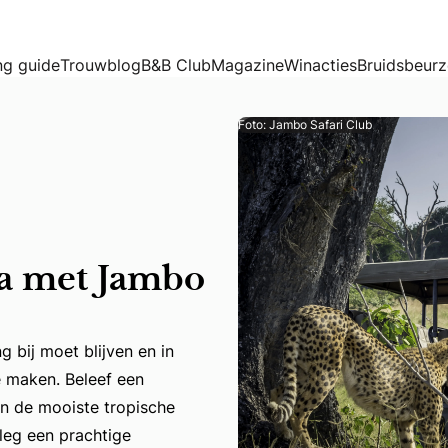
g guide
Trouwblog
B&B Club
Magazine
Winacties
Bruidsbeur
Foto: Jambo Safari Club
ka met Jambo
ng bij moet blijven en in
te maken. Beleef een
ering bij moet blijven en in Afrika vinden jullie alle ingr
an de mooiste tropische
rleg een prachtige