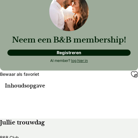
Neem een B&B membership!
Registreren
Al member?
log hier in
Bewaar als favoriet
Inhoudsopgave
Jullie trouwdag
B&B Club