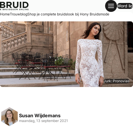
Word lid
Shop je complete bruidslook bij Hony Bruidsmode
Home
Trouwblog
Shop je complete bruidslook bij Hony Bruidsmode
Jurk: Pronovias
Susan Wijdemans
maandag, 13 september 2021