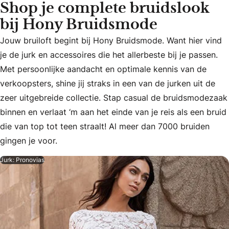
Shop je complete bruidslook
bij Hony Bruidsmode
Jouw bruiloft begint bij Hony Bruidsmode. Want hier vind
je de jurk en accessoires die het allerbeste bij je passen.
Met persoonlijke aandacht en optimale kennis van de
Jouw bruiloft begint bij Hony Bruidsmode. Want hier vind je
verkoopsters, shine jij straks in een van de jurken uit de
zeer uitgebreide collectie. Stap casual de bruidsmodezaak
binnen en verlaat ‘m aan het einde van je reis als een bruid
die van top tot teen straalt! Al meer dan 7000 bruiden
gingen je voor.
Jurk: Pronovias