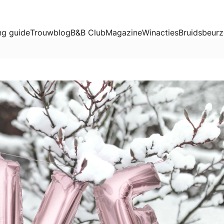
g guide
Trouwblog
B&B Club
Magazine
Winacties
Bruidsbeur