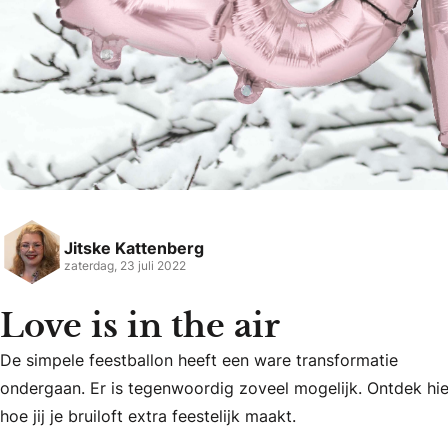
Jitske Kattenberg
zaterdag, 23 juli 2022
Love is in the air
De simpele feestballon heeft een ware transformatie
De simpele feestballon heeft een ware transformatie onderga
ondergaan. Er is tegenwoordig zoveel mogelijk. Ontdek hie
hoe jij je bruiloft extra feestelijk maakt.