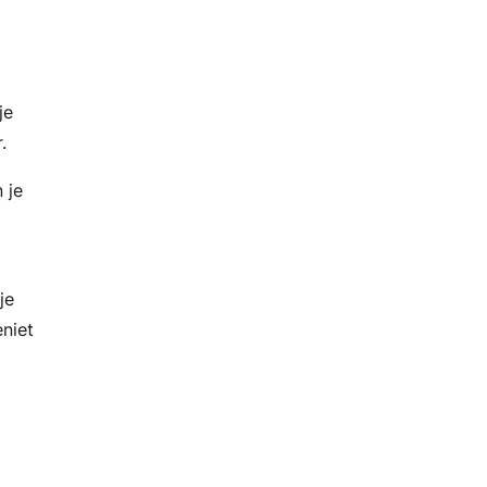
je
.
 je
je
niet