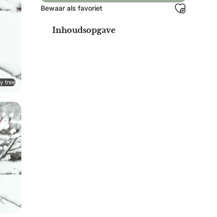
Bewaar als favoriet
Inhoudsopgave
y tree
je bruiloft extra feestelijk maakt.