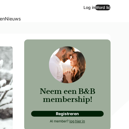
Log in
Word lid
zen
Nieuws
Neem een B&B
membership!
Registreren
Al member?
log hier in