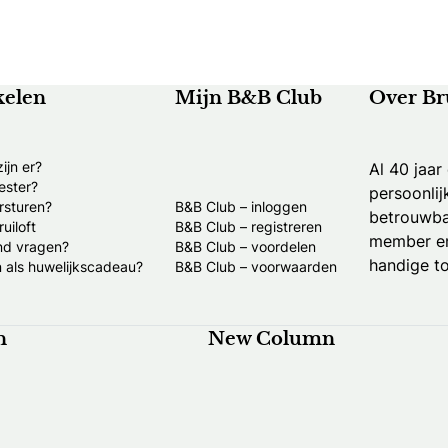
kelen
Mijn B&B Club
Over Br
ijn er?
Al 40 jaar
ester?
persoonlij
rsturen?
B&B Club – inloggen
betrouwba
uiloft
B&B Club – registreren
member en
nd vragen?
B&B Club – voordelen
handige to
 als huwelijkscadeau?
B&B Club – voorwaarden
n
New Column