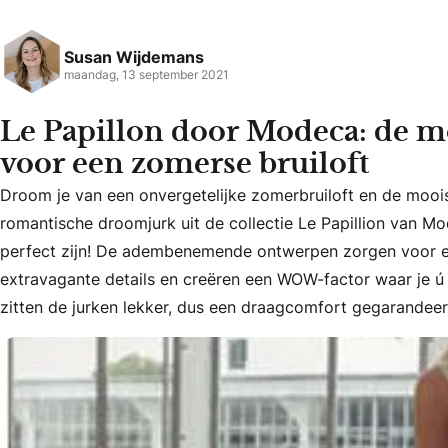
Susan Wijdemans
maandag, 13 september 2021
Le Papillon door Modeca: de mo
voor een zomerse bruiloft
Droom je van een onvergetelijke zomerbruiloft en de mooi
romantische droomjurk uit de collectie Le Papillion van Mo
Droom je van een onvergetelijke zomerbruiloft en de moois
perfect zijn! De adembenemende ontwerpen zorgen voor e
extravagante details en creëren een WOW-factor waar je ú
zitten de jurken lekker, dus een draagcomfort gegarandeer