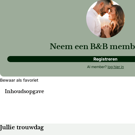
Neem een B&B membe
Registreren
Al member?
log hier in
Bewaar als favoriet
Inhoudsopgave
Jullie trouwdag