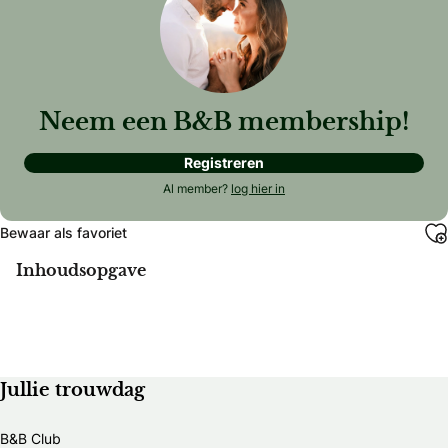
Neem een B&B membership!
Registreren
Al member?
log hier in
Bewaar als favoriet
Inhoudsopgave
Jullie trouwdag
B&B Club