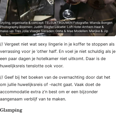
Styling, organisatie & concept: TELEUKTROUWEN Fotografie: Wianda Bongen
Photography Bloemen: Judith Slagter Locatie: Loft Hotel Arnhem Haar &
make-up: Tres Jolie Visagie Sieraden: Oona & Mae Modellen: Marijke & Jip
// Vergeet niet wat sexy lingerie in je koffer te stoppen als
verrassing voor je ‘other half’. En voel je niet schuldig als je
een paar dagen je hotelkamer niet uitkomt. Daar is de
huwelijksreis tenslotte ook voor.
// Geef bij het boeken van de overnachting door dat het
om jullie huwelijksreis of -nacht gaat. Vaak doet de
accommodatie extra z’n best om er een bijzonder
aangenaam verblijf van te maken.
Glamping