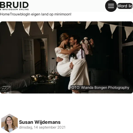
Word lid
In eigen land op minimoon!
Home
Trouwblog
In eigen land op minimoon!
FOTO: Wianda Bongen Photography
Susan Wijdemans
dinsdag, 14 september 2021