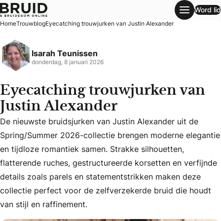
Word lid
Eyecatching trouwjurken van Justin Alexander
Home
Trouwblog
Eyecatching trouwjurken van Justin Alexander
Isarah Teunissen
donderdag, 8 januari 2026
Eyecatching trouwjurken van
Justin Alexander
De nieuwste bruidsjurken van Justin Alexander uit de
Spring/Summer 2026-collectie brengen moderne elegantie
en tijdloze romantiek samen. Strakke silhouetten,
De nieuwste bruidsjurken van Justin Alexander uit de Sprin
flatterende ruches, gestructureerde korsetten en verfijnde
details zoals parels en statementstrikken maken deze
collectie perfect voor de zelfverzekerde bruid die houdt
van stijl en raffinement.